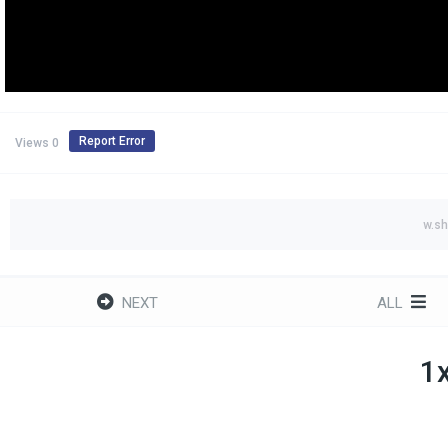
Report Error
0 Views
w.s
NEXT
ALL