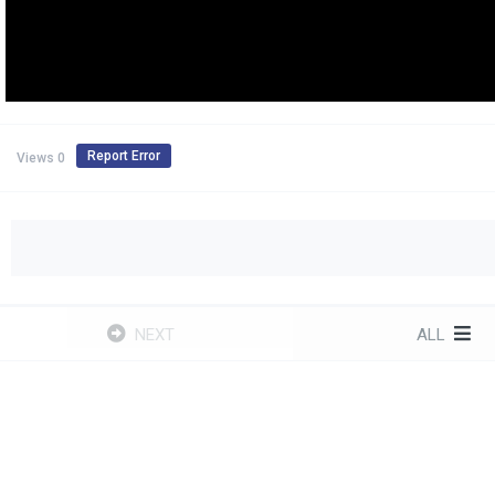
Report Error
0 Views
NEXT
ALL