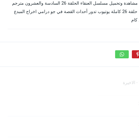
العنقاء الحلقة 26 قصة عشق الأصلي مترجمة بدون إعلانات مشاهدة وتحميل مسلسل العنقاء الحلقة 26 السادسة والعشرون مترجم
للعربية مباشر جودة عالية BluRay المسلسل التركي العنقاء حلقة 26 كاملة يوتيوب تدور أحداث القصة في جو درامي اخراج المبدع