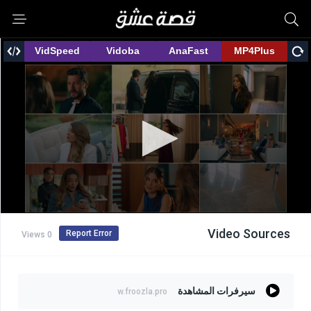
Video Sources
Report Error
0 Views
سيرفرات المشاهدة
w.froozla.pro