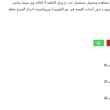
حب ع ورق الحلقة 3 عرب سيد الأصلي كاملة بدون إعلانات مشاهدة وتحميل مسلسل حب ع ورق الحلقة 3 الثالثة وي سيما مباشر
 عالية BluRay المسلسل العربي حب ع ورق حلقة 3 يوتيوب تدور أحداث القصة في جو الكوميديا ورومانسية اخراج المبدع شاهد
4
3
3