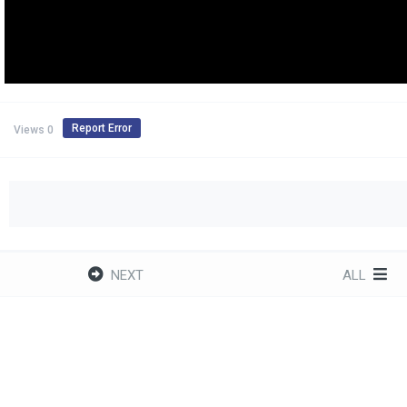
Report Error
0 Views
NEXT
ALL