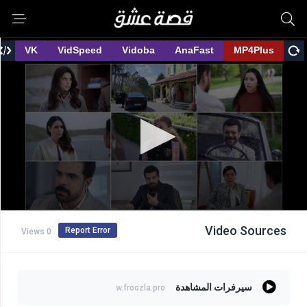
Video Sources
Report Error
0 Views
سيرفرات المشاهدة
w.froozla.pro