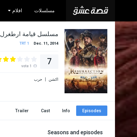
مسلسلات
افلام
مسلسل قيامة ارطغرل
TRT 1
Dec. 11, 2014
7
vote
1
اكشن
حرب
Trailer
Cast
Info
Episodes
Seasons and episodes