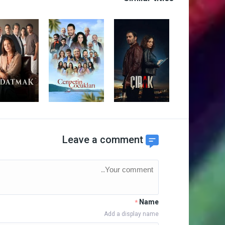
Leave a comment
Name
*
Add a display name