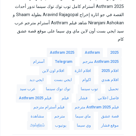
Asthram 2025 أسترام كامل توب توك توك سينما تدور أحداث
القصة في جو اثارة إخراج Aravind Rajagopal بطولة Shaam و
Niranjani Ashokan شاهد فيلم Asthram أسترام مترجم عرب
سيد ايجي بست أون لاين ماي وي سيما على موقع قصة عشق
كام
Asthram 2025
Asthram
2025
Asthram 2025 مترجم
Telegram
أسترام
افلام 2025
افلام اثارة
افلام اون لاين
افلام هندي
اكوام
ايجي بست
ايجي ديد
تحميل
توب سينما
توك توك سينما
عرب سيد
فاصل اعلاني
فشار
فيلم
فيلم Asthram 2025
فيلم Asthram 2025 مترجم
فيلم أسترام مترجم
قصة عشق
ماي سيما
مترجم
مشاهدة
موقع فشار
وي سيما
يوتيوب
அஸ்திரம்