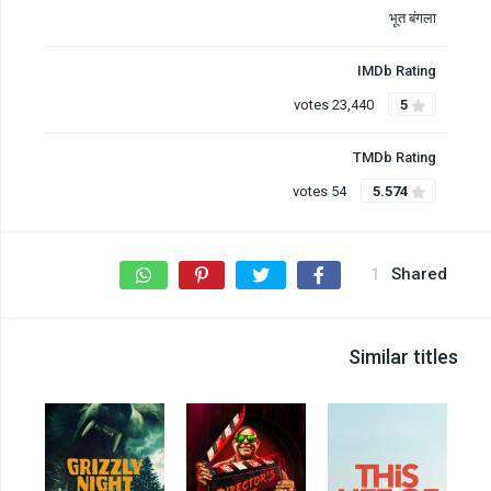
भूत बंगला
IMDb Rating
23,440 votes
5
TMDb Rating
54 votes
5.574
1
Shared
Similar titles