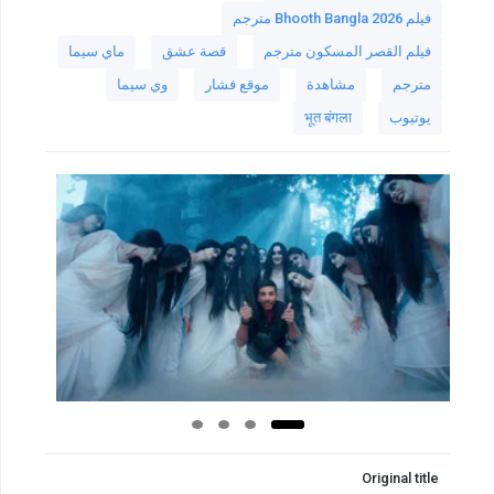
فيلم Bhooth Bangla 2026 مترجم
فيلم القصر المسكون مترجم
قصة عشق
ماي سيما
مترجم
مشاهدة
موقع فشار
وي سيما
يوتيوب
भूत बंगला
Original title