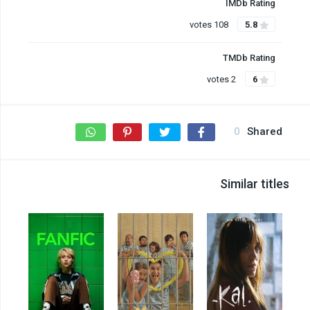
IMDb Rating
108 votes
5.8
TMDb Rating
2 votes
6
0
Shared
Similar titles