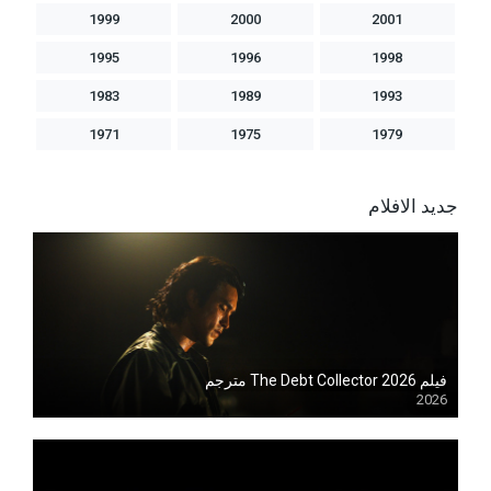
1999
2000
2001
1995
1996
1998
1983
1989
1993
1971
1975
1979
جديد الافلام
فيلم The Debt Collector 2026 مترجم
2026
Blu-ray