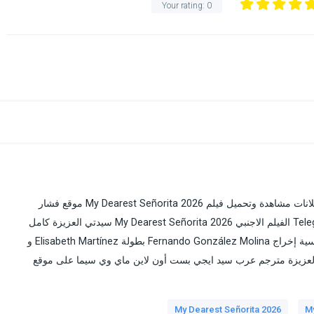
Your rating:
0
My Dearest Señorita 2026 مترجم فاصل اعلاني بدون إعلانات مشاهدة وتحميل فيلم My Dearest Señorita 2026 موقع فشار
يوتيوب مترجم للعربية مباشر جودة عالية BluRay من Telegram الفيلم الاجنبي My Dearest Señorita 2026 سيدتي العزيزة كامل
توب توك توك سينما تدور أحداث القصة في جو دراما رومانسية إخراج Fernando González Molina بطولة Elisabeth Martínez و
 شاهد فيلم My Dearest Señorita سيدتي العزيزة مترجم عرب سيد ايجي بست أون لاين ماي وي سيما على موقع
My Dearest Señorita 2026
My