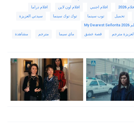
لام 2026
افلام اجنبي
افلام اون لاين
افلام دراما
تحميل
توب سينما
توك توك سينما
سيدتي العزيزة
My Dearest Señor
لعزيزة مترجم
قصة عشق
ماي سيما
مترجم
مشاهدة