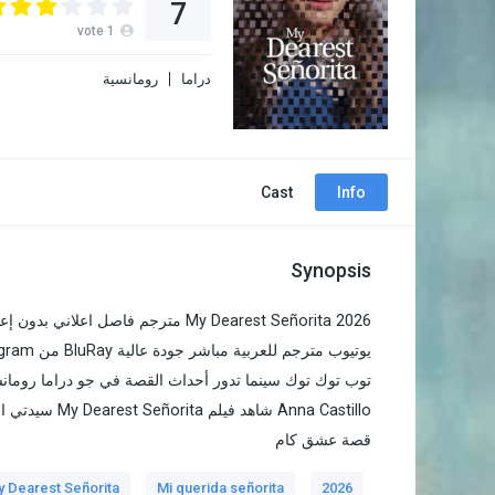
7
vote
1
دراما
رومانسية
Cast
Info
Synopsis
Anna Castillo
قصة عشق كام
 Dearest Señorita
Mi querida señorita
2026