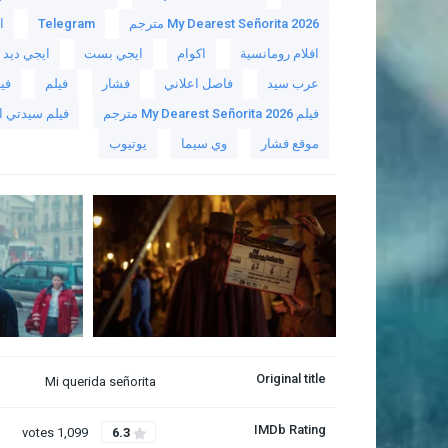
My Dearest Señorita 2026 مترجم
Telegram
اف
افلام رومانسية
اكوام
ايجي بست
ايجي ديد
عرب سيد
فاصل اعلاني
فشار
فيلم
فيلم ita 2026
فيلم My Dearest Señorita 2026 مترجم
فيلم سيدتي ا
موقع فشار
وي سيما
يوتيوب
Original title
Mi querida señorita
IMDb Rating
1,099 votes
6.3